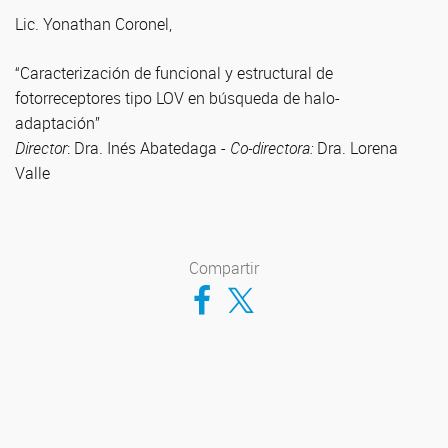
Lic. Yonathan Coronel,
“Caracterización de funcional y estructural de
fotorreceptores tipo LOV en búsqueda de halo-
adaptación”
Director
: Dra. Inés Abatedaga -
Co-directora:
Dra. Lorena
Valle
Compartir
Compartir en Facebook
Compartir en Twitter