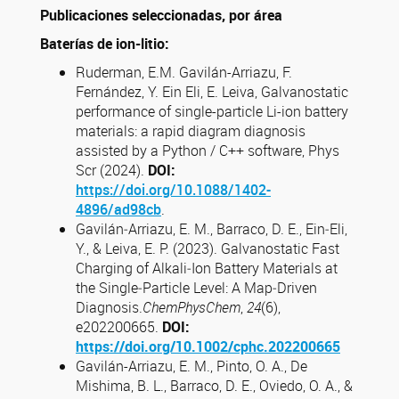
Publicaciones seleccionadas, por área
Baterías de ion-litio:
Ruderman, E.M. Gavilán-Arriazu, F.
Fernández, Y. Ein Eli, E. Leiva, Galvanostatic
performance of single-particle Li-ion battery
materials: a rapid diagram diagnosis
assisted by a Python / C++ software, Phys
Scr (2024).
DOI:
https://doi.org/10.1088/1402-
4896/ad98cb
.
Gavilán‐Arriazu, E. M., Barraco, D. E., Ein‐Eli,
Y., & Leiva, E. P. (2023). Galvanostatic Fast
Charging of Alkali‐Ion Battery Materials at
the Single‐Particle Level: A Map‐Driven
Diagnosis.
ChemPhysChem
,
24
(6),
e202200665.
DOI:
https://doi.org/10.1002/cphc.202200665
Gavilán-Arriazu, E. M., Pinto, O. A., De
Mishima, B. L., Barraco, D. E., Oviedo, O. A., &