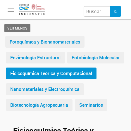
Toggle
navigation
VER MENOS
Fotoquímica y Bionanomateriales
Enzimología Estructural
Fotobiología Molecular
Fisicoquímica Teórica y Computacional
Nanomateriales y Electroquímica
Biotecnología Agropecuaria
Seminarios
Fisicoquímica Teórica y