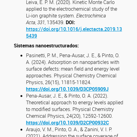
Leiva, E. P. M. (2020). Kinetic Monte Carlo
applied to the electrochemical study of the
Li-ion graphite system.
Electrochimica
Acta
,
331
, 135439.
DOI:
https://doi.org/10.1016/j.electacta.2019.13
5439
Sistemas nanoestructurados:
Pasinetti, P. M., Pena-Ausar, J. E., & Pinto, O.
A. (2024). Adsorption on nanoparticles with
surface defects: mean field and energy level
approaches. Physical Chemistry Chemical
Physics, 26(15), 11815-11824.
https://doi.org/10.1039/D3CP05909J
Pena-Ausar, J. E., & Pinto, O. A. (2022).
Theoretical approach to energy levels applied
to modified surfaces. Physical Chemistry
Chemical Physics, 24(20), 12592-12600.
https://doi.org/10.1039/D2CP00932C
Araujo, V. M., Pinto, O. A., & Zanini, V. I. P.
(2021). Addressing the surface coverage of