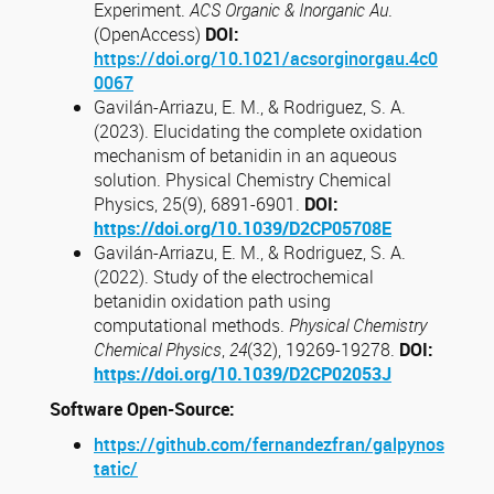
Experiment.
ACS Organic & Inorganic Au
.
(OpenAccess)
DOI:
https://doi.org/10.1021/acsorginorgau.4c0
0067
Gavilán-Arriazu, E. M., & Rodriguez, S. A.
(2023). Elucidating the complete oxidation
mechanism of betanidin in an aqueous
solution. Physical Chemistry Chemical
Physics, 25(9), 6891-6901.
DOI:
https://doi.org/10.1039/D2CP05708E
Gavilán-Arriazu, E. M., & Rodriguez, S. A.
(2022). Study of the electrochemical
betanidin oxidation path using
computational methods.
Physical Chemistry
Chemical Physics
,
24
(32), 19269-19278.
DOI:
https://doi.org/10.1039/D2CP02053J
Software Open-Source:
https://github.com/fernandezfran/galpynos
tatic/