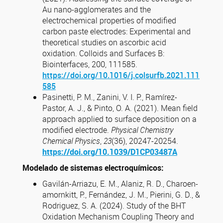
Au nano-agglomerates and the
electrochemical properties of modified
carbon paste electrodes: Experimental and
theoretical studies on ascorbic acid
oxidation. Colloids and Surfaces B:
Biointerfaces, 200, 111585.
https://doi.org/10.1016/j.colsurfb.2021.111
585
Pasinetti, P. M., Zanini, V. I. P., Ramírez-
Pastor, A. J., & Pinto, O. A. (2021). Mean field
approach applied to surface deposition on a
modified electrode.
Physical Chemistry
Chemical Physics
,
23
(36), 20247-20254.
https://doi.org/10.1039/D1CP03487A
Modelado de sistemas electroquímicos:
Gavilán-Arriazu, E. M., Alaniz, R. D., Charoen-
amornkitt, P., Fernández, J. M., Pierini, G. D., &
Rodriguez, S. A. (2024). Study of the BHT
Oxidation Mechanism Coupling Theory and